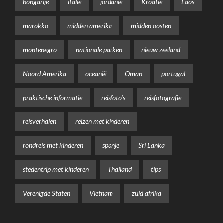
hongarije
italië
jordanië
Kroatië
Laos
marokko
midden amerika
midden oosten
montenegro
nationale parken
nieuw zeeland
Noord Amerika
oceanië
Oman
portugal
praktische informatie
reisfoto's
reisfotografie
reisverhalen
reizen met kinderen
rondreis met kinderen
spanje
Sri Lanka
stedentrip met kinderen
Thailand
tips
Verenigde Staten
Vietnam
zuid afrika