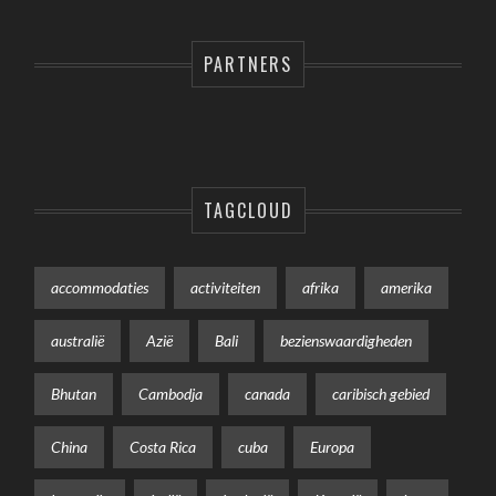
PARTNERS
TAGCLOUD
accommodaties
activiteiten
afrika
amerika
australië
Azië
Bali
bezienswaardigheden
Bhutan
Cambodja
canada
caribisch gebied
China
Costa Rica
cuba
Europa