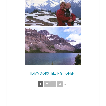
[DIAVOORSTELLING TONEN]
1
2
...
4
►