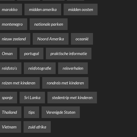
marokko
midden amerika
midden oosten
montenegro
nationale parken
nieuw zeeland
Noord Amerika
oceanië
Oman
portugal
praktische informatie
reisfoto's
reisfotografie
reisverhalen
reizen met kinderen
rondreis met kinderen
spanje
Sri Lanka
stedentrip met kinderen
Thailand
tips
Verenigde Staten
Vietnam
zuid afrika