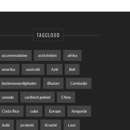
TAGCLOUD
accommodaties
activiteiten
afrika
amerika
australië
Azië
Bali
bezienswaardigheden
Bhutan
Cambodja
canada
caribisch gebied
China
Costa Rica
cuba
Europa
hongarije
italië
jordanië
Kroatië
Laos