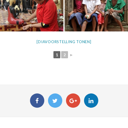
[DIAVOORSTELLING TONEN]
1
2
►