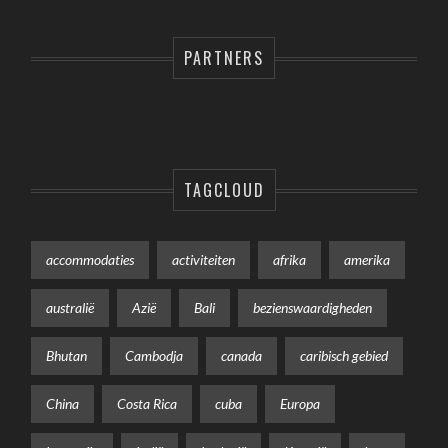
PARTNERS
TAGCLOUD
accommodaties
activiteiten
afrika
amerika
australië
Azië
Bali
bezienswaardigheden
Bhutan
Cambodja
canada
caribisch gebied
China
Costa Rica
cuba
Europa