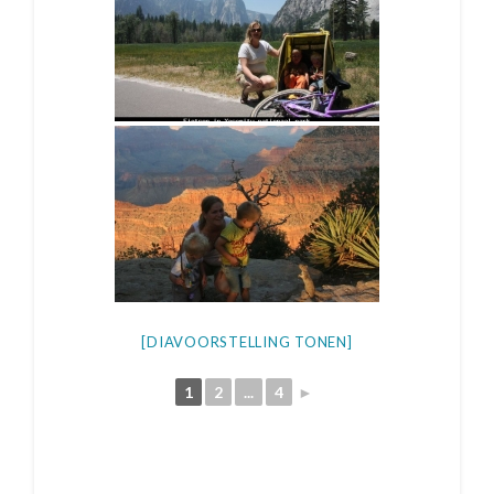
[DIAVOORSTELLING TONEN]
1
2
...
4
►