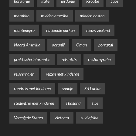
hongarije
italië
jordanië
Kroatië
Laos
marokko
midden amerika
midden oosten
montenegro
nationale parken
nieuw zeeland
Noord Amerika
oceanië
Oman
portugal
praktische informatie
reisfoto's
reisfotografie
reisverhalen
reizen met kinderen
rondreis met kinderen
spanje
Sri Lanka
stedentrip met kinderen
Thailand
tips
Verenigde Staten
Vietnam
zuid afrika