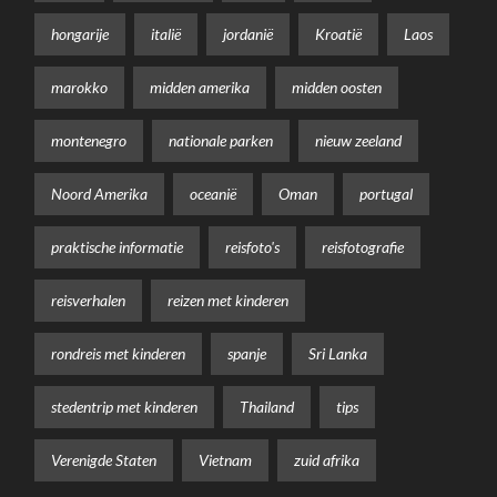
hongarije
italië
jordanië
Kroatië
Laos
marokko
midden amerika
midden oosten
montenegro
nationale parken
nieuw zeeland
Noord Amerika
oceanië
Oman
portugal
praktische informatie
reisfoto's
reisfotografie
reisverhalen
reizen met kinderen
rondreis met kinderen
spanje
Sri Lanka
stedentrip met kinderen
Thailand
tips
Verenigde Staten
Vietnam
zuid afrika