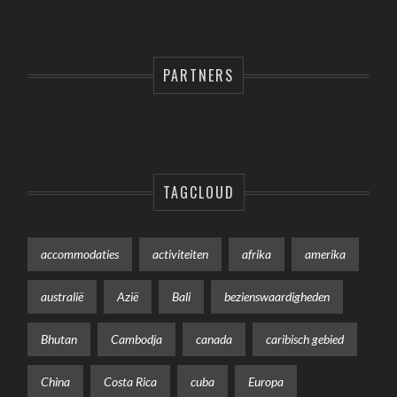
PARTNERS
TAGCLOUD
accommodaties
activiteiten
afrika
amerika
australië
Azië
Bali
bezienswaardigheden
Bhutan
Cambodja
canada
caribisch gebied
China
Costa Rica
cuba
Europa