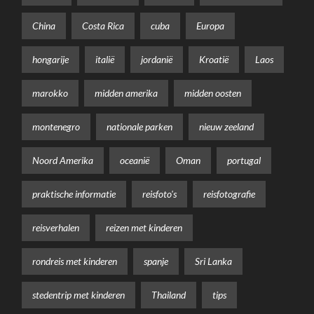
China
Costa Rica
cuba
Europa
hongarije
italië
jordanië
Kroatië
Laos
marokko
midden amerika
midden oosten
montenegro
nationale parken
nieuw zeeland
Noord Amerika
oceanië
Oman
portugal
praktische informatie
reisfoto's
reisfotografie
reisverhalen
reizen met kinderen
rondreis met kinderen
spanje
Sri Lanka
stedentrip met kinderen
Thailand
tips