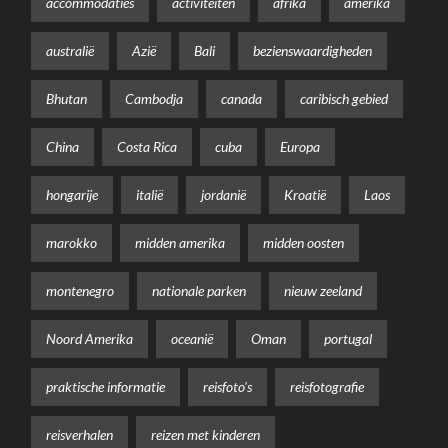
accommodaties
activiteiten
afrika
amerika
australië
Azië
Bali
bezienswaardigheden
Bhutan
Cambodja
canada
caribisch gebied
China
Costa Rica
cuba
Europa
hongarije
italië
jordanië
Kroatië
Laos
marokko
midden amerika
midden oosten
montenegro
nationale parken
nieuw zeeland
Noord Amerika
oceanië
Oman
portugal
praktische informatie
reisfoto's
reisfotografie
reisverhalen
reizen met kinderen