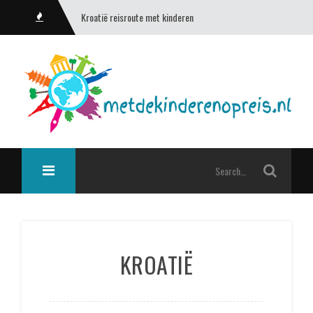
Kroatië reisroute met kinderen
KROATIË