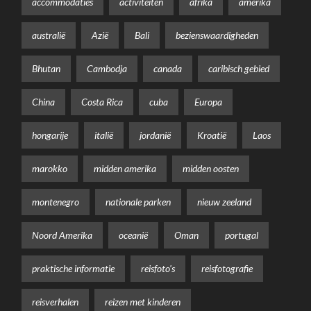
accommodaties
activiteiten
afrika
amerika
australië
Azië
Bali
bezienswaardigheden
Bhutan
Cambodja
canada
caribisch gebied
China
Costa Rica
cuba
Europa
hongarije
italië
jordanië
Kroatië
Laos
marokko
midden amerika
midden oosten
montenegro
nationale parken
nieuw zeeland
Noord Amerika
oceanië
Oman
portugal
praktische informatie
reisfoto's
reisfotografie
reisverhalen
reizen met kinderen