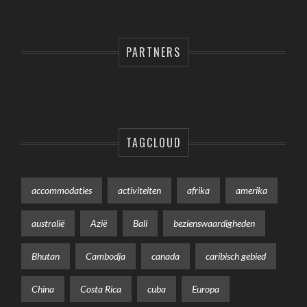
PARTNERS
TAGCLOUD
accommodaties
activiteiten
afrika
amerika
australië
Azië
Bali
bezienswaardigheden
Bhutan
Cambodja
canada
caribisch gebied
China
Costa Rica
cuba
Europa