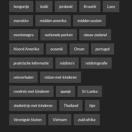
hongarije
italië
jordanië
Kroatië
Laos
marokko
midden amerika
midden oosten
montenegro
nationale parken
nieuw zeeland
Noord Amerika
oceanië
Oman
portugal
praktische informatie
reisfoto's
reisfotografie
reisverhalen
reizen met kinderen
rondreis met kinderen
spanje
Sri Lanka
stedentrip met kinderen
Thailand
tips
Verenigde Staten
Vietnam
zuid afrika