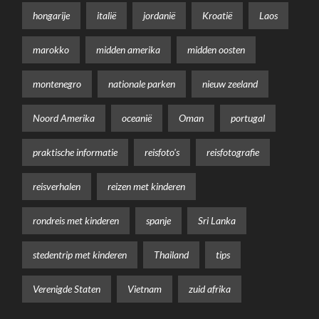
hongarije
italië
jordanië
Kroatië
Laos
marokko
midden amerika
midden oosten
montenegro
nationale parken
nieuw zeeland
Noord Amerika
oceanië
Oman
portugal
praktische informatie
reisfoto's
reisfotografie
reisverhalen
reizen met kinderen
rondreis met kinderen
spanje
Sri Lanka
stedentrip met kinderen
Thailand
tips
Verenigde Staten
Vietnam
zuid afrika