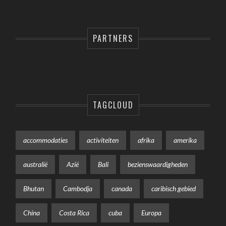
PARTNERS
TAGCLOUD
accommodaties
activiteiten
afrika
amerika
australië
Azië
Bali
bezienswaardigheden
Bhutan
Cambodja
canada
caribisch gebied
China
Costa Rica
cuba
Europa