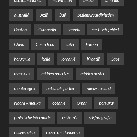
accommodaties
activiteiten
afrika
amerika
australië
Azië
Bali
bezienswaardigheden
Bhutan
Cambodja
canada
caribisch gebied
China
Costa Rica
cuba
Europa
hongarije
italië
jordanië
Kroatië
Laos
marokko
midden amerika
midden oosten
montenegro
nationale parken
nieuw zeeland
Noord Amerika
oceanië
Oman
portugal
praktische informatie
reisfoto's
reisfotografie
reisverhalen
reizen met kinderen